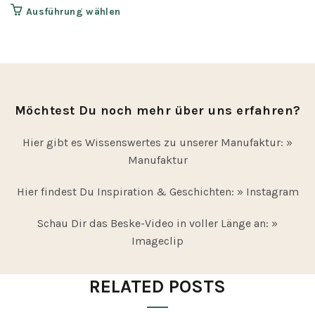
Dieses
Ausführung wählen
Produkt
weist
mehrere
Varianten
auf.
Möchtest Du noch mehr über uns erfahren?
Die
Optionen
Hier gibt es Wissenswertes zu unserer Manufaktur:
»
können
Manufaktur
auf
der
Hier findest Du Inspiration & Geschichten:
» Instagram
Produktseite
gewählt
Schau Dir das Beske-Video in voller Länge an:
»
werden
Imageclip
RELATED POSTS