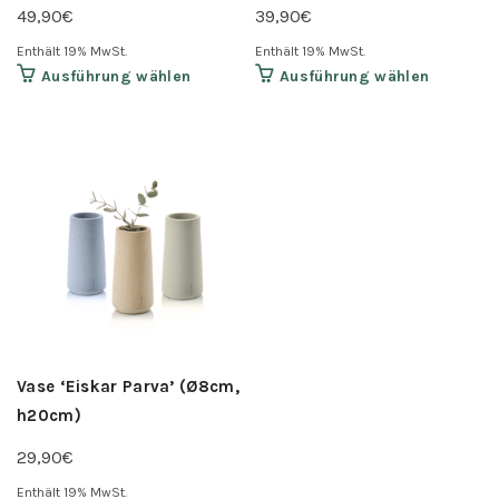
49,90
€
39,90
€
Enthält 19% MwSt.
Enthält 19% MwSt.
Dieses
Dieses
Ausführung wählen
Ausführung wählen
Produkt
Produkt
weist
weist
mehrere
mehrere
Varianten
Variante
auf.
auf.
Die
Die
Optionen
Optione
können
können
auf
auf
der
der
Produktseite
Produkts
Vase ‘Eiskar Parva’ (Ø8cm,
gewählt
gewählt
h20cm)
werden
werden
29,90
€
Enthält 19% MwSt.