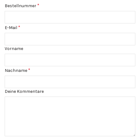
erforderlich
*
Bestellnummer
erforderlich
*
E-Mail
Vorname
erforderlich
*
Nachname
Page URI *erforderlich
Deine Kommentare