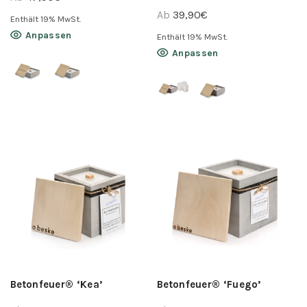
Ab
39,90
€
Enthält 19% MwSt.
Dieses
Anpassen
Enthält 19% MwSt.
Produkt
Dieses
Anpassen
weist
Produkt
mehrere
weist
Varianten
mehrere
auf.
Varianten
Die
auf.
Optionen
Die
können
Optionen
auf
können
der
auf
Produktseite
der
gewählt
Produktseite
werden
gewählt
werden
Betonfeuer® ‘Kea’
Betonfeuer® ‘Fuego’