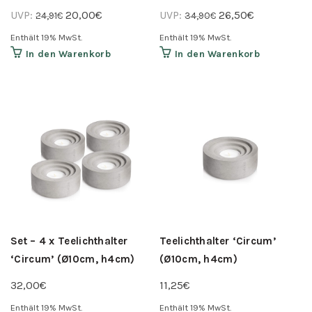
Ursprünglicher
Aktueller
Ursprünglicher
Aktueller
UVP:
20,00
€
UVP:
26,50
€
24,91
€
34,90
€
Preis
Preis
Preis
Preis
Enthält 19% MwSt.
Enthält 19% MwSt.
war:
ist:
war:
ist:
In den Warenkorb
In den Warenkorb
24,91€
20,00€.
34,90€
26,50€.
Set – 4 x Teelichthalter
Teelichthalter ‘Circum’
‘Circum’ (Ø10cm, h4cm)
(Ø10cm, h4cm)
32,00
€
11,25
€
Enthält 19% MwSt.
Enthält 19% MwSt.