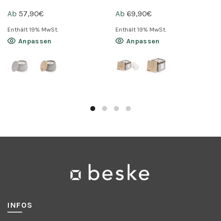
Ab
57,90
€
Ab
69,90
€
Enthält 19% MwSt.
Enthält 19% MwSt.
Dieses
Dieses
Anpassen
Anpassen
Produkt
Produkt
weist
weist
mehrere
mehrere
Varianten
Varianten
auf.
auf.
Die
Die
Optionen
Optionen
können
können
auf
auf
der
der
Produktseite
Produktseite
gewählt
gewählt
werden
werden
INFOS