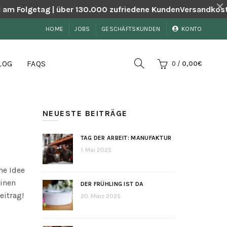
 am Folgetag | über 130.000 zufriedene Kunden
Versandkosten
HOME
JOBS
GESCHÄFTSKUNDEN
KONTO
LOG
FAQS
0
/
0,00
€
NEUESTE BEITRÄGE
TAG DER ARBEIT: MANUFAKTUR
1. Mai 2025
ne Idee
inen
DER FRÜHLING IST DA
eitrag!
20. März 2025