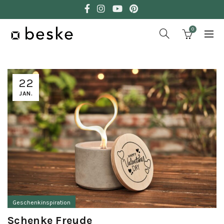
0
22
JAN.
Geschenkinspiration
Schenke Freude