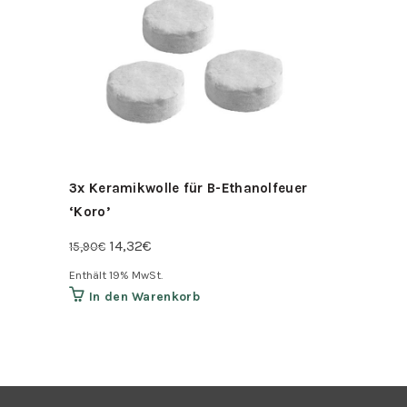
3x Keramikwolle für B-Ethanolfeuer
Brennkamm
‘Koro’
B-Ethanolf
Ursprünglicher
Aktueller
Ursp
14,32
€
17,91
15,90
€
19,90
€
Preis
Preis
Preis
Enthält 19% MwSt.
Enthält 19% M
war:
ist:
war:
In den Warenkorb
In den 
15,90€
14,32€.
19,9