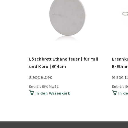
Löschbrett Ethanolfeuer | für Yali
Brennk
und Koro | Ø14cm
B-Ethan
Ursprünglicher
Aktueller
U
8,01
€
1
8,90
€
16,90
€
Preis
Preis
P
Enthält 19% MwSt.
Enthält 1
war:
ist:
w
In den Warenkorb
In d
8,90€
8,01€.
1