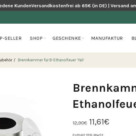
dene Kunden
Versandkostenfrei ab 65€ (in DE) | Versand am 
P-SELLER
SHOP
GESCHENKE
MANUFAKTUR
B
Zubehör
Brennkammer für B-Ethanolfeuer ‘Yali’
Brennkamm
Ethanolfeue
Ursprünglic
Aktuel
11,61
€
12,90
€
Preis
Preis
Enthält 19% MwSt.