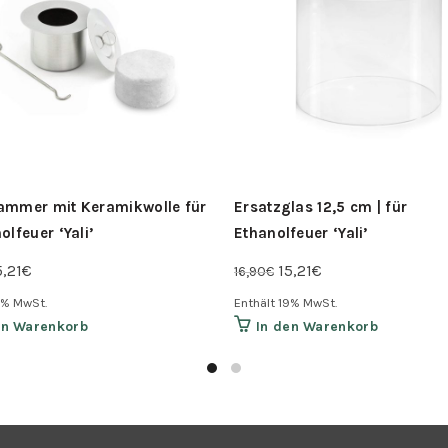
ammer mit Keramikwolle für
Ersatzglas 12,5 cm | für
olfeuer ‘Yali’
Ethanolfeuer ‘Yali’
rsprünglicher
Aktueller
Ursprünglicher
Aktueller
5,21
€
15,21
€
16,90
€
reis
Preis
Preis
Preis
9% MwSt.
Enthält 19% MwSt.
ar:
ist:
war:
ist:
en Warenkorb
In den Warenkorb
6,90€
15,21€.
16,90€
15,21€.