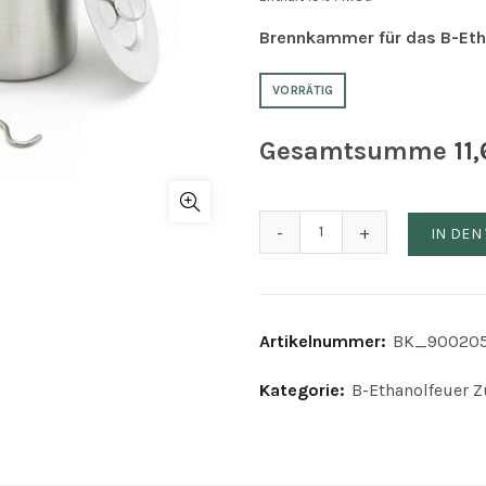
war:
ist:
Brennkammer für das B-Etha
12,90€
11,61€.
VORRÄTIG
Gesamtsumme
11,
Brennkammer für B-Etha
IN DE
Artikelnummer:
BK_90020
Kategorie:
B-Ethanolfeuer 