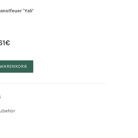
nolfeuer 'Yali'
61
€
nolfeuer 'Yali' Menge
N WARENKORB
5
Zubehör