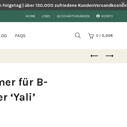
Folgetag | über 130.000 zufriedene Kunden
Versandkostenfrei
HOME
JOBS
GESCHÄFTSKUNDEN
KONTO
LOG
FAQS
0
/
0,00
€
er für B-
r ‘Yali’
her
ler