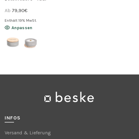
Ab
79,90
€
Enthält 19% MwSt.
Dieses
Anpassen
Produkt
weist
mehrere
Varianten
auf.
Die
Optionen
können
auf
der
Produktseite
INFOS
gewählt
werden
Versand & Lieferung