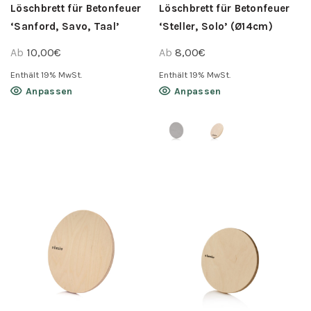
Löschbrett für Betonfeuer
Löschbrett für Betonfeuer
‘Sanford, Savo, Taal’
‘Steller, Solo’ (Ø14cm)
(Ø25cm)
Ab
10,00
€
Ab
8,00
€
Enthält 19% MwSt.
Enthält 19% MwSt.
Dieses
Dieses
Anpassen
Anpassen
Produkt
Produkt
weist
weist
mehrere
mehrere
Varianten
Varianten
auf.
auf.
Die
Die
Optionen
Optionen
können
können
auf
auf
der
der
Produktseite
Produktseite
gewählt
gewählt