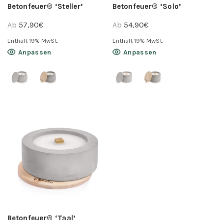
Betonfeuer® ‘Steller’
Betonfeuer® ‘Solo’
werden
Ab
57,90
€
Ab
54,90
€
Enthält 19% MwSt.
Enthält 19% MwSt.
Dieses
Dieses
Anpassen
Anpassen
Produkt
Produkt
weist
weist
mehrere
mehrere
Varianten
Varianten
auf.
auf.
Die
Die
Optionen
Optionen
können
können
auf
auf
der
der
Produktseite
Produktseite
gewählt
gewählt
werden
werden
Betonfeuer® ‘Taal’