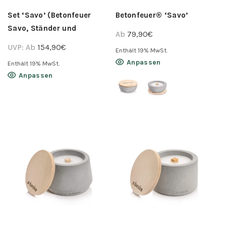
werden
werden
Set ‘Savo’ (Betonfeuer
Betonfeuer® ‘Savo’
Savo, Ständer und
Ab
79,90
€
Nachfüllwachs)
UVP:
Ab
154,90
€
Enthält 19% MwSt.
Dieses
Anpassen
Enthält 19% MwSt.
Produkt
Dieses
Anpassen
weist
Produkt
mehrere
weist
Varianten
mehrere
auf.
Varianten
Die
auf.
Optionen
Die
können
Optionen
auf
können
der
auf
Produktseite
der
gewählt
Produktseite
werden
gewählt