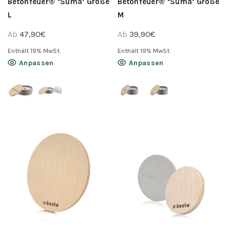
Betonfeuer® ‘Suma’ Größe
Betonfeuer® ‘Suma’ Größe
L
M
Ab
47,90
€
Ab
39,90
€
Enthält 19% MwSt.
Enthält 19% MwSt.
Dieses
Dieses
Anpassen
Anpassen
Produkt
Produkt
weist
weist
mehrere
mehrere
Varianten
Varianten
auf.
auf.
Die
Die
Optionen
Optionen
können
können
auf
auf
der
der
Produktseite
Produktseite
gewählt
gewählt
werden
werden