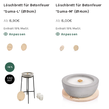
werden
werden
Löschbrett für Betonfeuer
Löschbrett für Betonfeuer
‘Suma-L’ (Ø19cm)
‘Suma-M’ (Ø14cm)
Ab
8,90
€
Ab
8,00
€
Enthält 19% MwSt.
Enthält 19% MwSt.
Dieses
Dieses
Anpassen
Anpassen
Produkt
Produkt
weist
weist
mehrere
mehrere
Varianten
Varianten
auf.
auf.
-16%
Die
Die
Optionen
Optionen
SOLD
OUT
können
können
auf
auf
der
der
Produktseite
Produktseite
gewählt
gewählt