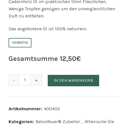
Cedernholz Öl im praktischen 10ml Fläschchen.
Wenige Tropfen genügen um den unvergleichlichen
Duft zu entfalten.
Das angebotene Öl ist 100% naturrein.
VORRÄTIG
Gesamtsumme
12,50
€
Cedernholz Öl (100% naturreines ätherisches Öl) Meng
IN DEN WARENKORB
Artikelnummer:
400402
Kategorien:
Betonfeuer® Zubehör
,
Ätherische Öle