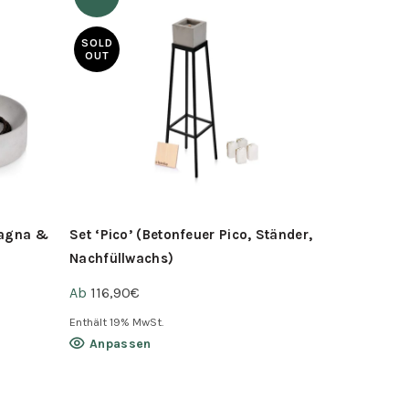
SOLD
OUT
Magna &
Set ‘Pico’ (Betonfeuer Pico, Ständer,
Set – 4 x T
Nachfüllwachs)
(Ø10cm, h
Ab
116,90
€
UVP:
44,90
€
Enthält 19% MwSt.
Enthält 19% M
Dieses
Anpassen
In den 
Produkt
weist