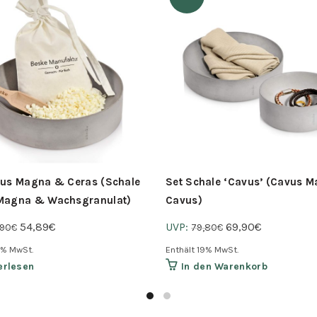
vus Magna & Ceras (Schale
Set Schale ‘Cavus’ (Cavus 
Magna & Wachsgranulat)
Cavus)
Ursprünglicher
Aktueller
Ursprünglicher
Aktueller
54,89
€
UVP:
69,90
€
,90
€
79,80
€
Preis
Preis
Preis
Preis
9% MwSt.
Enthält 19% MwSt.
war:
ist:
war:
ist:
erlesen
In den Warenkorb
54,90€
54,89€.
79,80€
69,90€.