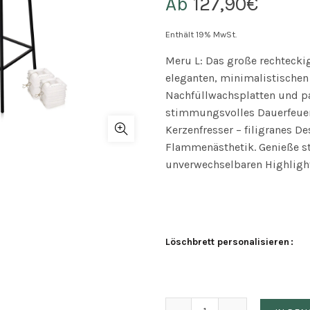
Ab
127,90
€
Enthält 19% MwSt.
Meru L: Das große rechtecki
eleganten, minimalistischen
Nachfüllwachsplatten und pa
stimmungsvolles Dauerfeuer 
Kerzenfresser – filigranes De
Flammenästhetik. Genieße 
unverwechselbaren Highligh
Löschbrett personalisieren
Set 'Meru-L' (Betonfeu