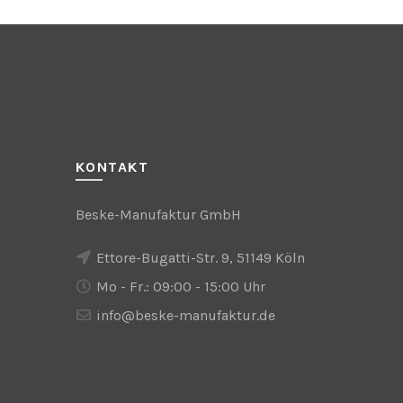
mehrere
Varianten
auf.
Die
Optionen
können
auf
der
KONTAKT
Produktseite
gewählt
Beske-Manufaktur GmbH
werden
Ettore-Bugatti-Str. 9, 51149 Köln
Mo - Fr.: 09:00 - 15:00 Uhr
info@beske-manufaktur.de