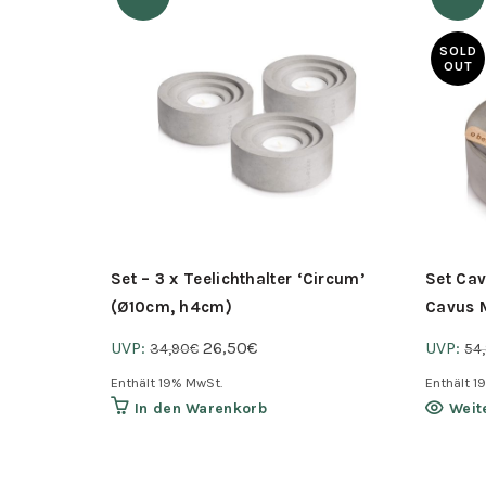
SOLD
OUT
Set – 3 x Teelichthalter ‘Circum’
Set Ca
(Ø10cm, h4cm)
Cavus 
Ursprünglicher
Aktueller
UVP:
26,50
€
UVP:
34,90
€
54
Preis
Preis
Enthält 19% MwSt.
Enthält 1
war:
ist:
In den Warenkorb
Weit
34,90€
26,50€.