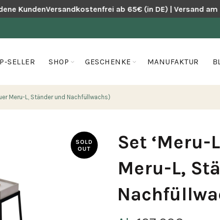
ene Kunden
Versandkostenfrei ab 65€ (in DE) | Versand am Fo
P-SELLER
SHOP
GESCHENKE
MANUFAKTUR
B
uer Meru-L, Ständer und Nachfüllwachs)
Set ‘Meru-L
SOLD
OUT
Meru-L, St
Nachfüllwa