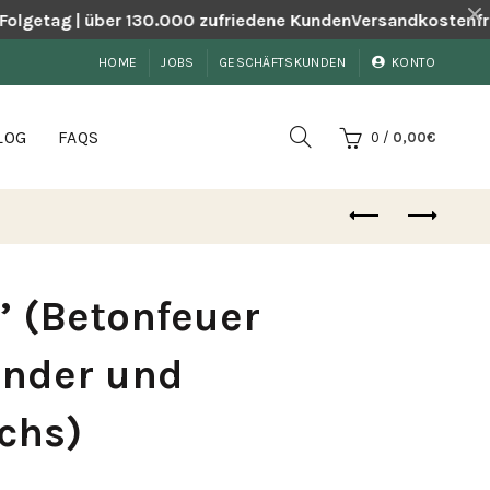
lgetag | über 130.000 zufriedene Kunden
Versandkostenfrei a
HOME
JOBS
GESCHÄFTSKUNDEN
KONTO
LOG
FAQS
0
/
0,00
€
’ (Betonfeuer
änder und
chs)