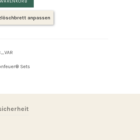
N WARENKORB
lzlöschbrett anpassen
3_VAR
onfeuer® Sets
icherheit