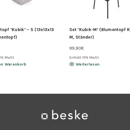
opf ‘Kubik’ – S (13x13x13
Set ‘Kubik-M’ (Blumentopf K
nnentopf)
M, Ständer)
99,90
€
19% MwSt.
Enthält 19% MwSt.
en Warenkorb
Weiterlesen