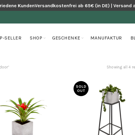
riedene Kunden
Versandkostenfrei ab 65€ (in DE) | Versand a
P-SELLER
SHOP
GESCHENKE
MANUFAKTUR
B
door“
Showing all 4 r
SOLD
OUT