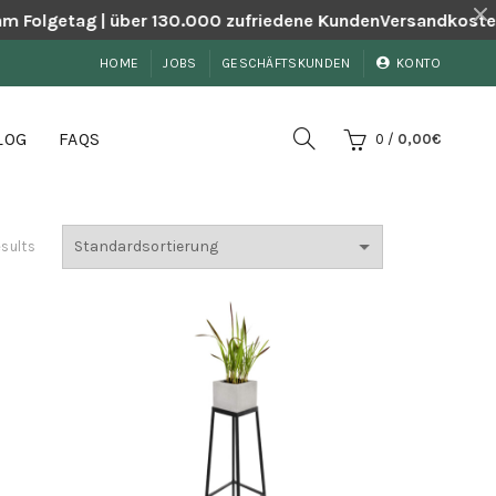
m Folgetag | über 130.000 zufriedene Kunden
Versandkostenf
HOME
JOBS
GESCHÄFTSKUNDEN
KONTO
LOG
FAQS
0
/
0,00
€
esults