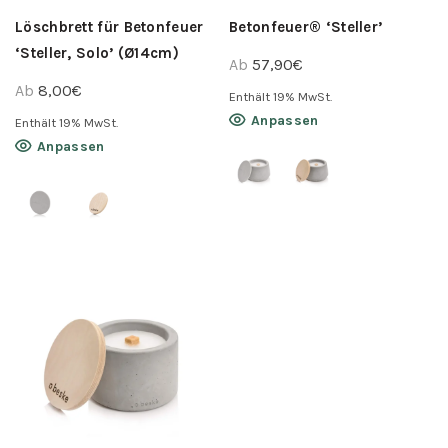
Löschbrett für Betonfeuer
Betonfeuer® ‘Steller’
‘Steller, Solo’ (Ø14cm)
Ab
57,90
€
Ab
8,00
€
Enthält 19% MwSt.
Dieses
Anpassen
Enthält 19% MwSt.
Produkt
Dieses
Anpassen
weist
Produkt
mehrere
weist
Varianten
mehrere
auf.
Varianten
Die
auf.
Optionen
Die
können
Optionen
auf
können
der
auf
Produktseite
der
gewählt
Produktseite
werden
gewählt