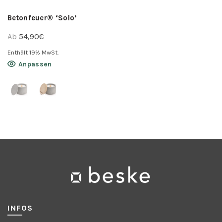
werden
Betonfeuer® ‘Solo’
Ab
54,90
€
Enthält 19% MwSt.
Dieses
Anpassen
Produkt
weist
mehrere
Varianten
auf.
Die
Optionen
können
auf
der
Produktseite
INFOS
gewählt