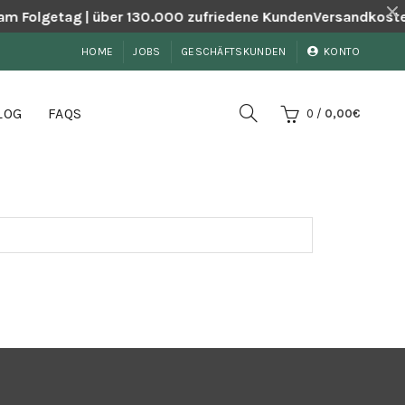
am Folgetag | über 130.000 zufriedene Kunden
Versandkostenf
HOME
JOBS
GESCHÄFTSKUNDEN
KONTO
LOG
FAQS
0
/
0,00
€